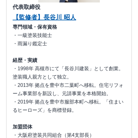
代表取締役
【監修者】長谷川 昭人
専門領域・保有資格
・一級塗装技能士
・雨漏り鑑定士
経歴・実績
・1998年 高槻市にて「長谷川建装」として創業。
塗装職人親方として独立。
・2013年 拠点を豊中市二葉町へ移転。住宅リフォ
ーム事業部を新設し、元請事業を本格開始。
・2019年 拠点を豊中市服部本町へ移転。「住まい
るヒーローズ」を商標登録。
加盟団体
・大阪府塗装共同組合（第4支部長）