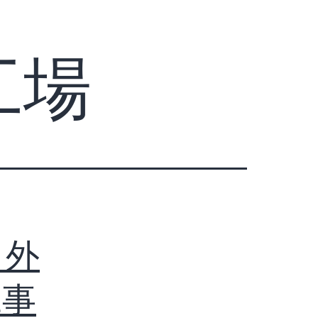
工場
 外
工事