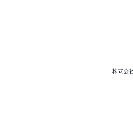
コ
ン
テ
ン
ツ
へ
ス
株式会
キ
ッ
プ