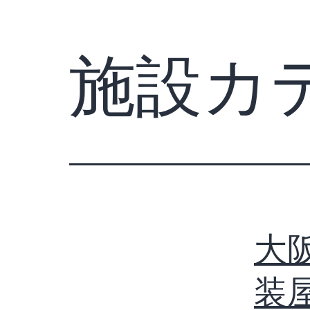
施設カ
大
装