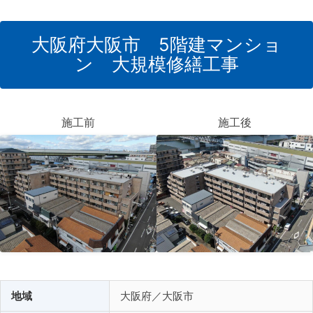
コ
ン
大阪府大阪市 5階建マンショ
テ
ン 大規模修繕工事
ン
ツ
施工前
施工後
へ
ス
キ
ッ
プ
地域
大阪府／大阪市