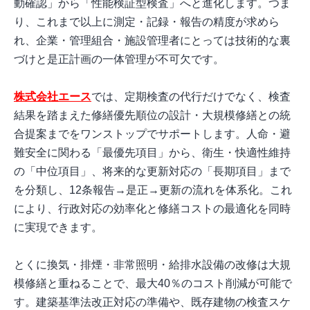
動確認」から「性能検証型検査」へと進化します。つま
り、これまで以上に測定・記録・報告の精度が求めら
れ、企業・管理組合・施設管理者にとっては技術的な裏
づけと是正計画の一体管理が不可欠です。
株式会社エース
では、定期検査の代行だけでなく、検査
結果を踏まえた修繕優先順位の設計・大規模修繕との統
合提案までをワンストップでサポートします。人命・避
難安全に関わる「最優先項目」から、衛生・快適性維持
の「中位項目」、将来的な更新対応の「長期項目」まで
を分類し、12条報告→是正→更新の流れを体系化。これ
により、行政対応の効率化と修繕コストの最適化を同時
に実現できます。
とくに換気・排煙・非常照明・給排水設備の改修は大規
模修繕と重ねることで、最大40％のコスト削減が可能で
す。建築基準法改正対応の準備や、既存建物の検査スケ