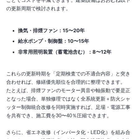
ことでコストを半減できます。建築設備はおおむね以下
の更新周期で検討されます。
換気・排煙ファン：15〜20年
給水ポンプ・制御盤：10〜15年
非常用照明装置（蓄電池含む）：8〜12年
これらの更新時期を「定期検査での不適合内容」と突き
合わせれば、修繕優先順位を合理的に整理できます。
たとえば、排煙ファンのモーター異音や軸振動で要是正
となった場合、単独修理ではなく全系統更新＋防火シャ
ッター制御統合改修を同時実施すれば、足場・電源工事
を共有でき、施工費を30〜40％圧縮できます。
さらに、省エネ改修（インバータ化・LED化）を組み合