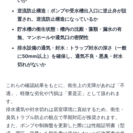
いか
逆流防止構造：ポンプや受水槽出入口に逆止弁が設
置され、逆流防止構造になっているか
貯水槽の衛生状態：槽内の沈殿・藻類・漏水の有
無、マンホールや通気口の密閉性
排水設備の通気・封水：トラップ封水の深さ（一般
に50mm以上）を確保し、通気不良・悪臭・封水
切れがないか
これらの確認結果をもとに、衛生上の支障があれば「不
適」、軽微な劣化や汚損は「要是正」として扱われま
す。
排水通気や封水切れは居室環境に直結するため、衛生・
臭気トラブル防止の観点で早期対応が推奨されます。
また、ポンプや制御盤を更新した際には性能証明書（型