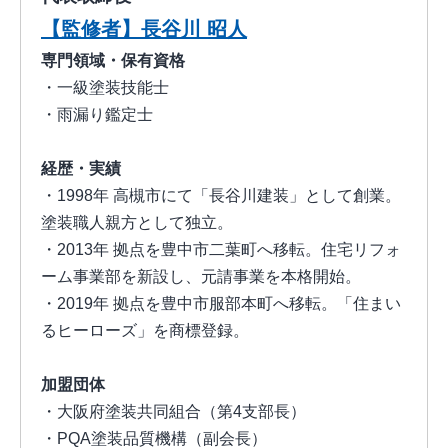
【監修者】長谷川 昭人
専門領域・保有資格
・一級塗装技能士
・雨漏り鑑定士
経歴・実績
・1998年 高槻市にて「長谷川建装」として創業。
塗装職人親方として独立。
・2013年 拠点を豊中市二葉町へ移転。住宅リフォ
ーム事業部を新設し、元請事業を本格開始。
・2019年 拠点を豊中市服部本町へ移転。「住まい
るヒーローズ」を商標登録。
加盟団体
・大阪府塗装共同組合（第4支部長）
・PQA塗装品質機構（副会長）