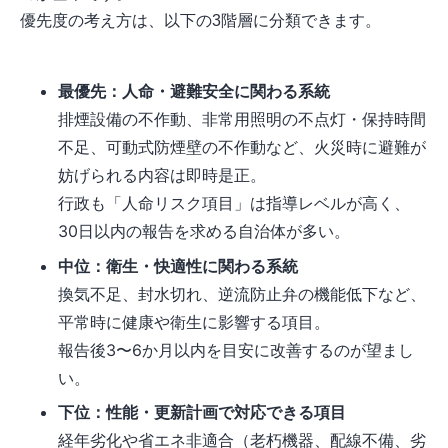
優先度の考え方は、以下の3階層に分類できます。
最優先：人命・避難安全に関わる系統
排煙設備の不作動、非常用照明の不点灯・保持時間
不足、可動式防煙壁の不作動など、火災時に避難が
妨げられる内容は即時是正。
行政も「人命リスク項目」は指導レベルが高く、
30日以内の報告を求める自治体が多い。
中位：衛生・快適性に関わる系統
換気不足、封水切れ、逆流防止弁の機能低下など、
平常時に健康や衛生に影響する項目。
報告後3〜6か月以内を目安に改善するのが望まし
い。
下位：性能・更新計画で対応できる項目
経年劣化や省エネ非適合（老朽機器、配線不備、劣