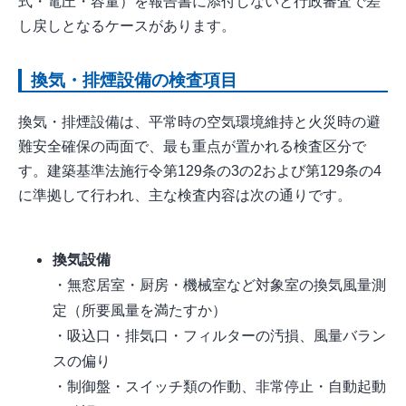
式・電圧・容量）を報告書に添付しないと行政審査で差
し戻しとなるケースがあります。
換気・排煙設備の検査項目
換気・排煙設備は、平常時の空気環境維持と火災時の避
難安全確保の両面で、最も重点が置かれる検査区分で
す。建築基準法施行令第129条の3の2および第129条の4
に準拠して行われ、主な検査内容は次の通りです。
換気設備
・無窓居室・厨房・機械室など対象室の換気風量測
定（所要風量を満たすか）
・吸込口・排気口・フィルターの汚損、風量バラン
スの偏り
・制御盤・スイッチ類の作動、非常停止・自動起動