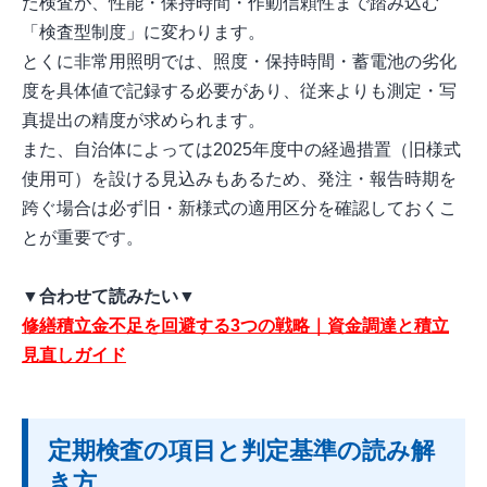
た検査が、性能・保持時間・作動信頼性まで踏み込む
「検査型制度」に変わります。
とくに非常用照明では、照度・保持時間・蓄電池の劣化
度を具体値で記録する必要があり、従来よりも測定・写
真提出の精度が求められます。
また、自治体によっては2025年度中の経過措置（旧様式
使用可）を設ける見込みもあるため、発注・報告時期を
跨ぐ場合は必ず旧・新様式の適用区分を確認しておくこ
とが重要です。
▼合わせて読みたい▼
修繕積立金不足を回避する3つの戦略｜資金調達と積立
見直しガイド
定期検査の項目と判定基準の読み解
き方