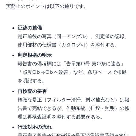
実務上のポイントは以下の通りです。
証跡の整備
是正前後の写真（同一アングル）、測定値の記録、
使用部材の仕様書（カタログ可）を添付する。
判定根拠の明示
報告書の備考欄には「告示第○号 第○条に適合」
「照度○lx→○lxへ改善」など、条項ベースで根拠
を明記する。
再検査の要否
軽微な是正（フィルター清掃、封水補充など）は報
告書で完結できるが、作動系統（排煙・照明）の修
理は再検査証明を添付する必要がある。
行政対応の流れ
是正完了報告→行政確認→是正済承認書受領→次年