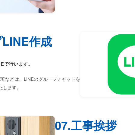
プLINE作成
NEで行います。
項などは、LINEのグループチャットを
たします。
07.工事挨拶